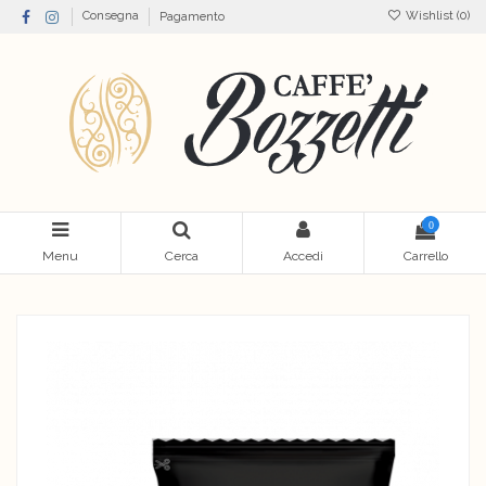
Wishlist (
0
)
Consegna
Pagamento
0
Menu
Cerca
Accedi
Carrello