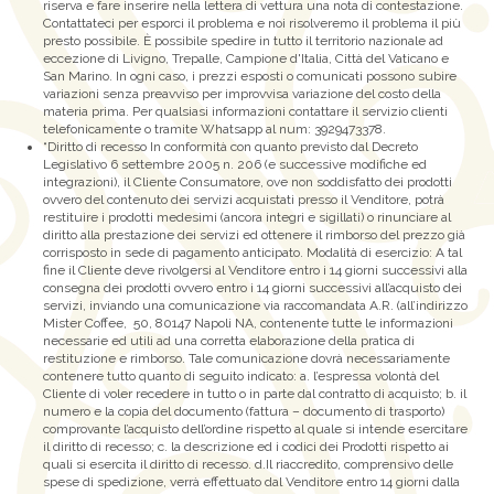
riserva e fare inserire nella lettera di vettura una nota di contestazione.
Contattateci per esporci il problema e noi risolveremo il problema il più
presto possibile. È possibile spedire in tutto il territorio nazionale ad
eccezione di Livigno, Trepalle, Campione d'Italia, Città del Vaticano e
San Marino. In ogni caso, i prezzi esposti o comunicati possono subire
variazioni senza preavviso per improvvisa variazione del costo della
materia prima. Per qualsiasi informazioni contattare il servizio clienti
telefonicamente o tramite Whatsapp al num: 3929473378.
“Diritto di recesso In conformità con quanto previsto dal Decreto
Legislativo 6 settembre 2005 n. 206 (e successive modifiche ed
integrazioni), il Cliente Consumatore, ove non soddisfatto dei prodotti
ovvero del contenuto dei servizi acquistati presso il Venditore, potrà
restituire i prodotti medesimi (ancora integri e sigillati) o rinunciare al
diritto alla prestazione dei servizi ed ottenere il rimborso del prezzo già
corrisposto in sede di pagamento anticipato. Modalità di esercizio: A tal
fine il Cliente deve rivolgersi al Venditore entro i 14 giorni successivi alla
consegna dei prodotti ovvero entro i 14 giorni successivi all’acquisto dei
servizi, inviando una comunicazione via raccomandata A.R. (all’indirizzo
Mister Coffee, 50, 80147 Napoli NA, contenente tutte le informazioni
necessarie ed utili ad una corretta elaborazione della pratica di
restituzione e rimborso. Tale comunicazione dovrà necessariamente
contenere tutto quanto di seguito indicato: a. l’espressa volontà del
Cliente di voler recedere in tutto o in parte dal contratto di acquisto; b. il
numero e la copia del documento (fattura – documento di trasporto)
comprovante l’acquisto dell’ordine rispetto al quale si intende esercitare
il diritto di recesso; c. la descrizione ed i codici dei Prodotti rispetto ai
quali si esercita il diritto di recesso. d.Il riaccredito, comprensivo delle
spese di spedizione, verrà effettuato dal Venditore entro 14 giorni dalla