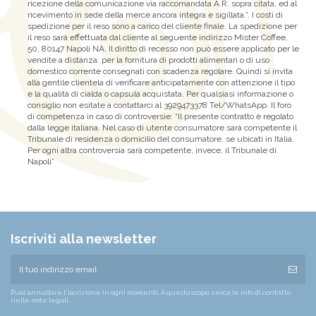
ricezione della comunicazione via raccomandata A.R. sopra citata, ed al
ricevimento in sede della merce ancora integra e sigillata.”. I costi di
spedizione per il reso sono a carico del cliente finale. La spedizione per
il reso sarà effettuata dal cliente al seguente indirizzo Mister Coffee,
50, 80147 Napoli NA. Il diritto di recesso non può essere applicato per le
vendite a distanza: per la fornitura di prodotti alimentari o di uso
domestico corrente consegnati con scadenza regolare. Quindi si invita
alla gentile clientela di verificare anticipatamente con attenzione il tipo
e la qualità di cialda o capsula acquistata. Per qualsiasi informazione o
consiglio non esitate a contattarci al 3929473378 Tel/WhatsApp. Il foro
di competenza in caso di controversie: “Il presente contratto è regolato
dalla legge italiana. Nel caso di utente consumatore sarà competente il
Tribunale di residenza o domicilio del consumatore, se ubicati in Italia.
Per ogni altra controversia sarà competente, invece, il Tribunale di
Napoli”
Iscriviti alla newsletter
Puoi annullare l'iscrizione in ogni momenti. A questo scopo, cerca le info di contatto
nelle note legali.