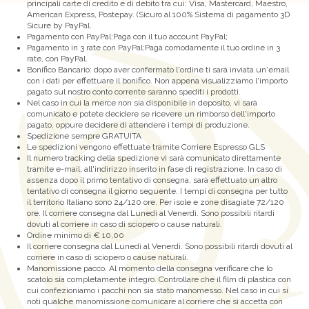
principali carte di credito e di debito tra cui: Visa, Mastercard, Maestro,
American Express, Postepay. (Sicuro al 100% Sistema di pagamento 3D
Sicure by PayPal.
Pagamento con PayPal:Paga con il tuo account PayPal;
Pagamento in 3 rate con PayPal:Paga comodamente il tuo ordine in 3
rate, con PayPal.
Bonifico Bancario: dopo aver confermato l'ordine ti sarà inviata un'email
con i dati per effettuare il bonifico. Non appena visualizziamo l'importo
pagato sul nostro conto corrente saranno spediti i prodotti.
Nel caso in cui la merce non sia disponibile in deposito, vi sarà
comunicato e potete decidere se ricevere un rimborso dell'importo
pagato, oppure decidere di attendere i tempi di produzione.
Spedizione sempre GRATUITA
Le spedizioni vengono effettuate tramite Corriere Espresso GLS
Il numero tracking della spedizione vi sarà comunicato direttamente
tramite e-mail, all'indirizzo inserito in fase di registrazione. In caso di
assenza dopo il primo tentativo di consegna, sarà effettuato un altro
tentativo di consegna il giorno seguente. I tempi di consegna per tutto
il territorio Italiano sono 24/120 ore. Per isole e zone disagiate 72/120
ore. Il corriere consegna dal Lunedì al Venerdì. Sono possibili ritardi
dovuti al corriere in caso di sciopero o cause naturali.
Ordine minimo di € 10,00
Il corriere consegna dal Lunedì al Venerdì. Sono possibili ritardi dovuti al
corriere in caso di sciopero o cause naturali.
Manomissione pacco. Al momento della consegna verificare che lo
scatolo sia completamente integro. Controllare che il film di plastica con
cui confezioniamo i pacchi non sia stato manomesso. Nel caso in cui si
noti qualche manomissione comunicare al corriere che si accetta con